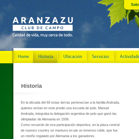
Solo
Historia
En la década del 60 estas tierras pertenecían a la familia Andrada,
quienes tenían en este predio una escuela de polo. Manuel
Andrada, integraba la delegación argentina de polo que ganó las
olimpiadas de Alemania en 1936.
Como recuerdo de esa participación deportiva, en la plaza central
de nuestro country se mantuvo en pie un inmenso roble, que fue
un retoño regalado por Alemania a los ganadores.