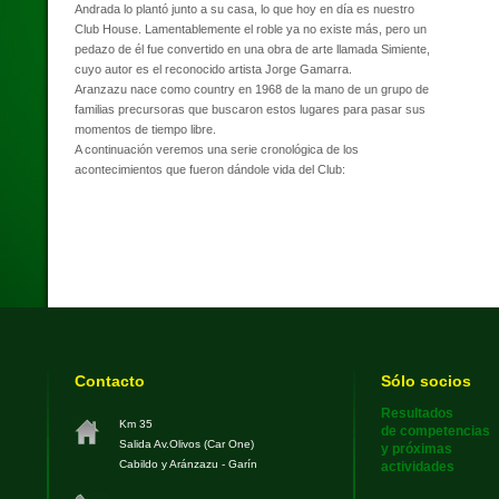
Andrada lo plantó junto a su casa, lo que hoy en día es nuestro
Club House. Lamentablemente el roble ya no existe más, pero un
pedazo de él fue convertido en una obra de arte llamada Simiente,
cuyo autor es el reconocido artista Jorge Gamarra.
Aranzazu nace como country en 1968 de la mano de un grupo de
familias precursoras que buscaron estos lugares para pasar sus
momentos de tiempo libre.
A continuación veremos una serie cronológica de los
acontecimientos que fueron dándole vida del Club:
Contacto
Sólo socios
Resultados
Km 35
de competencias
Salida Av.Olivos (Car One)
y próximas
Cabildo y Aránzazu - Garín
actividades